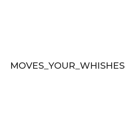
TOMAS WORTHY
November 25, 2021
M
O
V
E
S
_
Y
O
U
R
_
W
H
I
S
H
E
S
Lorem ipsum dolor sit amet, consectetur
adipiscing elit, sed do eiusm odpor incididunt ut
laborietre magna aliqua. Ut enim ad inim
pretium nibh ipsum.
REPLY