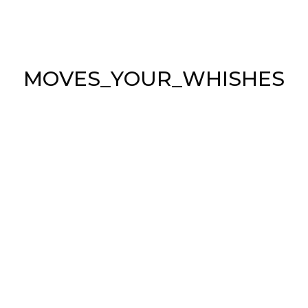
November 25, 2021
Lorem ipsum dolor sit amet, consectetur
adipiscing elit, sed do eiusm odpor incididunt ut
labore etre magna eiu aliqua. Ut enim ad inim
M
O
V
E
S
_
Y
O
U
R
_
W
H
I
S
H
E
S
veniam pretium nibh ipsum consequat.
REPLY
TOMAS WORTHY
November 25, 2021
Lorem ipsum dolor sit amet, consectetur
adipiscing elit, sed do eiusm odpor incididunt ut
laborietre magna aliqua. Ut enim ad inim